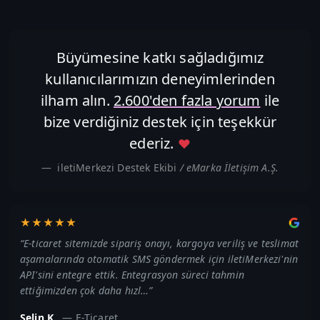
Büyümesine katkı sağladığımız
kullanıcılarımızın deneyimlerinden
ilham alın.
2.600'den fazla yorum
ile
bize verdiğiniz destek için teşekkür
ederiz.
♥
iletiMerkezi Destek Ekibi
/ eMarka İletişim A.Ş.
★★★★★
“
E-ticaret sitemizde sipariş onayı, kargoya veriliş ve teslimat
aşamalarında otomatik SMS göndermek için iletiMerkezi'nin
API'sini entegre ettik. Entegrasyon süreci tahmin
ettiğimizden çok daha hızl…
”
Selin K.
—
E-Ticaret