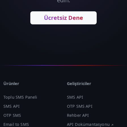
edin.
Ücretsiz Dene
Ürünler
Geliştiriciler
Toplu SMS Paneli
SMS API
SMS API
OTP SMS API
OTP SMS
Rehber API
Email to SMS
API Dokümantasyonu