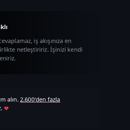
klı
cevaplamaz, iş akışınıza en
ikte netleştiririz. İşinizi kendi
eniriz.
m alın.
2.600'den fazla
.
♥