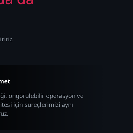
ririz.
zmet
iği, öngörülebilir operasyon ve
itesi için süreçlerimizi aynı
rüz.