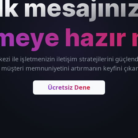
İlk mesajınız
eye hazır 
kezi ile işletmenizin iletişim stratejilerini güçle
 müşteri memnuniyetini artırmanın keyfini çıkar
Ücretsiz Dene