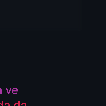
a ve
da da