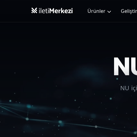
Ana içeriğe geç
Ürünler
Geliştir
N
NU
iç