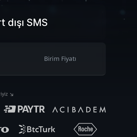
t dışı SMS
Birim Fiyatı
iyiz