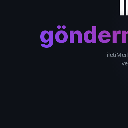
gönderm
iletiMer
ve