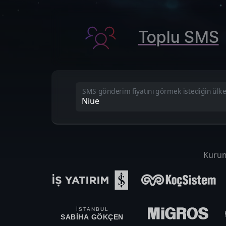
Toplu SMS
SMS gönderim fiyatını görmek istediğin ülk
Kurums
İSTANBUL
SABİHA GÖKÇEN