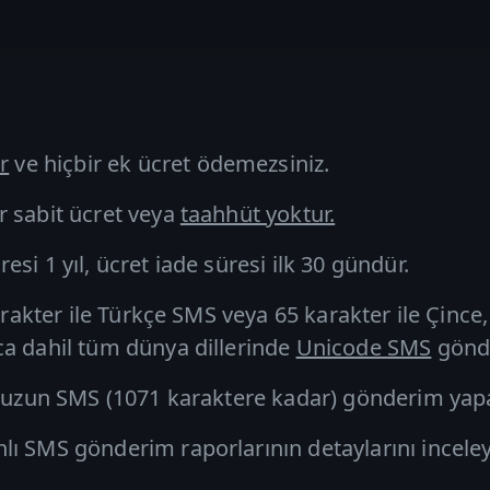
r
ve hiçbir ek ücret
ödemezsiniz.
r sabit ücret veya
taahhüt yoktur.
si 1 yıl, ücret iade süresi ilk 30 gündür.
arakter ile
Türkçe SMS
veya 65 karakter ile Çince,
ca dahil tüm dünya dillerinde
Unicode SMS
gönde
ş
uzun SMS
(1071 karaktere kadar) gönderim yapab
 SMS gönderim raporlarının detaylarını inceleyebi