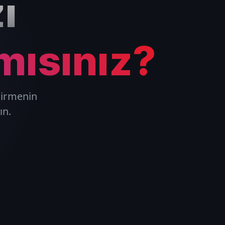
ı
mısınız?
ndirmenin
ın.