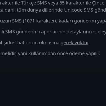
arakter ile
Türkçe SMS
veya 65 karakter ile Çince,
ca dahil tüm dünya dillerinde
Unicode SMS
gönde
ş
uzun SMS
(1071 karaktere kadar) gönderim yapab
 SMS gönderim raporlarının detaylarını inceleyebi
şirket hattınızın olmasına
gerek yoktur
.
emelidir, yani kullanımdan önce ödeme yapılır.