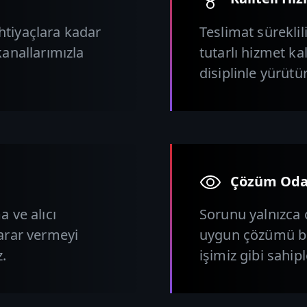
htiyaçlara kadar
Teslimat süreklil
kanallarımızla
tutarlı hizmet kal
disiplinle yürütü
Çözüm Oda
a ve alıcı
Sorunu yalnızca 
karar vermeyi
uygun çözümü birl
z.
işimiz gibi sahipl