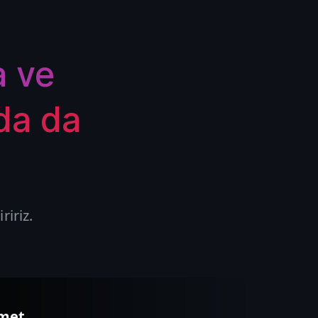
a ve
da da
ririz.
zmet