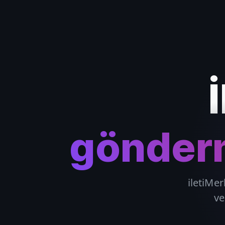
gönderm
iletiMer
ve