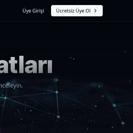
Üye Girişi
Ücretsiz Üye Ol
tları
nceleyin.