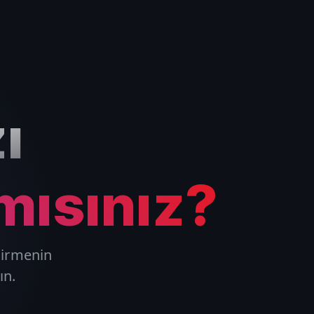
ı
mısınız?
ndirmenin
ın.