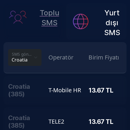
Toplu
Yurt
SMS
dışı
SMS
SMS gönderim fiyatını görmek istediğin ülke
Operatör
Birim Fiyatı
Croatia
T-Mobile HR
13.67
TL
(
385
)
Croatia
TELE2
13.67
TL
(
385
)