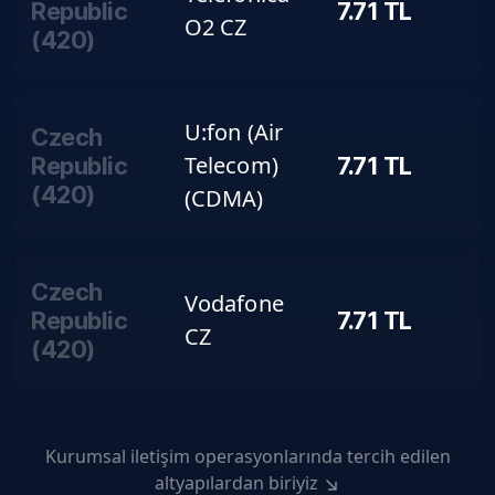
Republic
7.71
TL
O2 CZ
(
420
)
U:fon (Air
Czech
Telecom)
Republic
7.71
TL
(
420
)
(CDMA)
Czech
Vodafone
Republic
7.71
TL
CZ
(
420
)
Kurumsal iletişim operasyonlarında tercih edilen
altyapılardan biriyiz