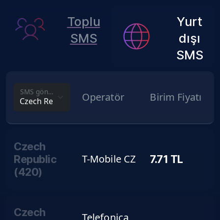
Toplu
Yurt
SMS
dışı
SMS
SMS gönderim fiyatını görmek istediğin ülke
Operatör
Birim Fiyatı
Czech
T-Mobile CZ
Republic
7.71
TL
(
420
)
Czech
Telefonica