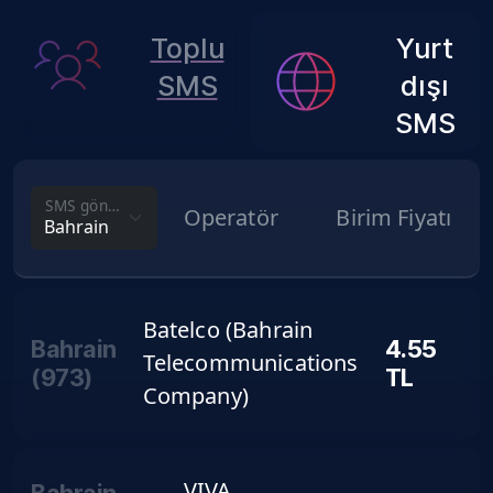
Toplu
Yurt
SMS
dışı
SMS
SMS gönderim fiyatını görmek istediğin ülke
Operatör
Birim Fiyatı
Batelco (Bahrain
Bahrain
4.55
Telecommunications
(
973
)
TL
Company)
VIVA