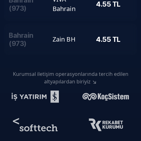
Bahrain
4.55
TL
(
973
)
Bahrain
Bahrain
Zain BH
4.55
TL
(
973
)
Kurumsal iletişim operasyonlarında tercih edilen
altyapılardan biriyiz