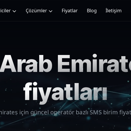
iciler
Çözümler
Fiyatlar
Blog
İletişim
 Arab Emira
fiyatları
mirates
için güncel operatör bazlı SMS birim fiyatl