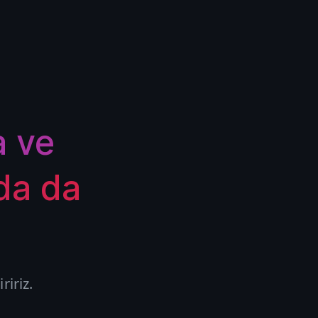
a ve
da da
ririz.