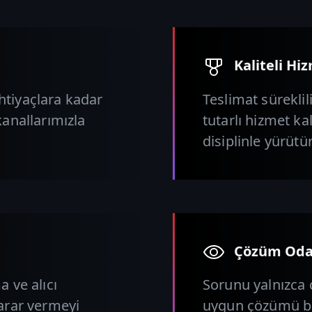
Kaliteli Hi
htiyaçlara kadar
Teslimat süreklil
kanallarımızla
tutarlı hizmet kal
disiplinle yürütü
Çözüm Oda
a ve alıcı
Sorunu yalnızca 
karar vermeyi
uygun çözümü birl