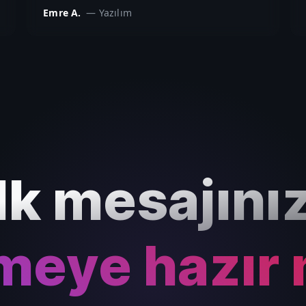
Emre A.
—
Yazılım
İlk mesajınız
eye hazır 