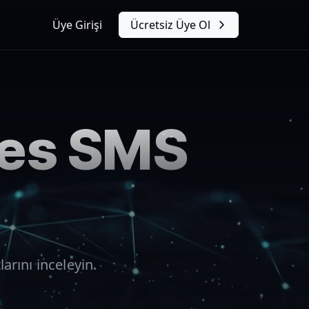
Üye Girişi
Ücretsiz Üye Ol
tes
SMS
arını inceleyin.