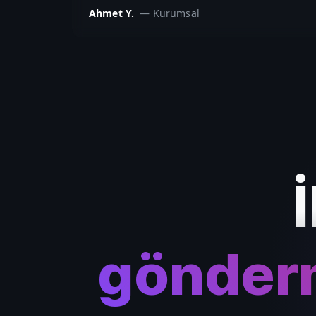
Ahmet Y.
—
Kurumsal
gönderm