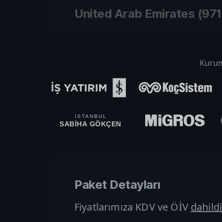
United Arab Emirates
(
971
Kurums
İSTANBUL
SABİHA GÖKÇEN
Paket Detayları
Fiyatlarımıza KDV ve ÖİV
dahildi