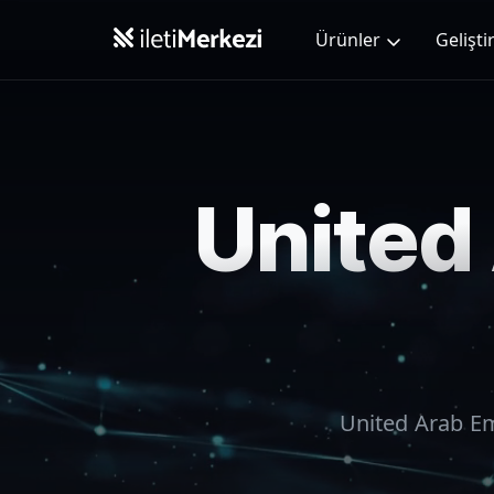
Ana içeriğe geç
Ürünler
Geliştir
United
United Arab E