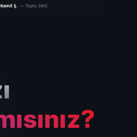
Kamil Ş.
—
Toplu SMS
ı
mısınız?