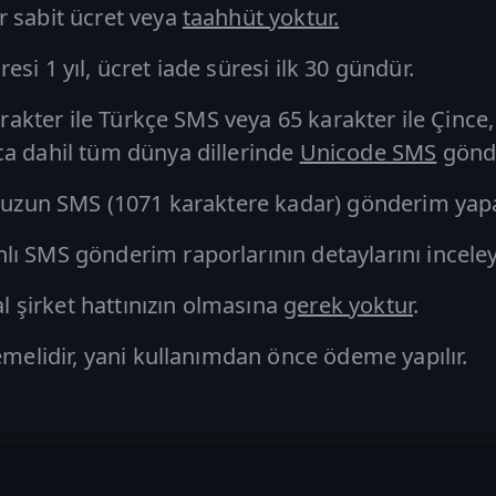
r sabit ücret veya
taahhüt yoktur.
si 1 yıl, ücret iade süresi ilk 30 gündür.
arakter ile
Türkçe SMS
veya 65 karakter ile Çince,
ca dahil tüm dünya dillerinde
Unicode SMS
gönde
ş
uzun SMS
(1071 karaktere kadar) gönderim yapab
 SMS gönderim raporlarının detaylarını inceleyebi
şirket hattınızın olmasına
gerek yoktur
.
emelidir, yani kullanımdan önce ödeme yapılır.