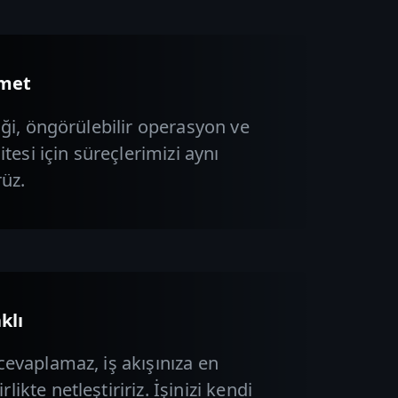
zmet
iği, öngörülebilir operasyon ve
itesi için süreçlerimizi aynı
rüz.
klı
cevaplamaz, iş akışınıza en
ikte netleştiririz. İşinizi kendi