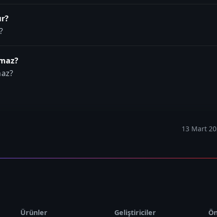
ır?
?
şmaz?
maz?
13 Mart 2
Ürünler
Geliştiriciler
Ön