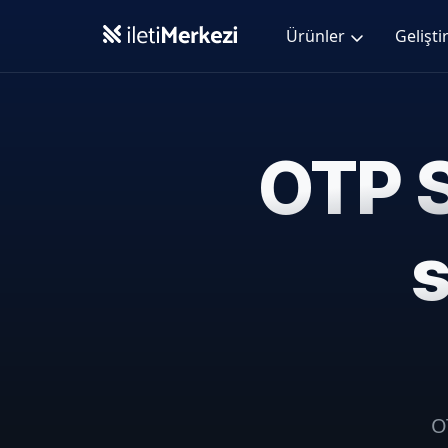
Ana içeriğe geç
Ürünler
Geliştir
OTP S
s
O