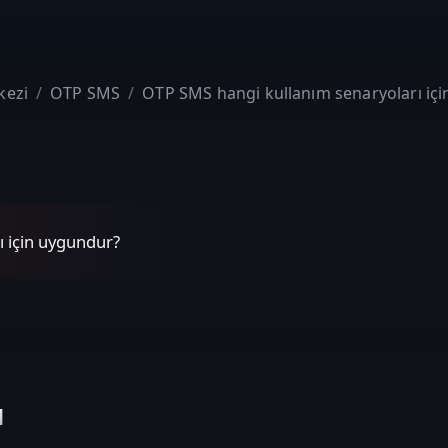
kezi
OTP SMS
OTP SMS hangi kullanım senaryoları iç
ı için uygundur?
ı