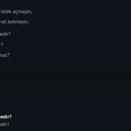
a istek açmayın,
et belirleyin.
edir?
r?
şmaz?
edir?
edir?