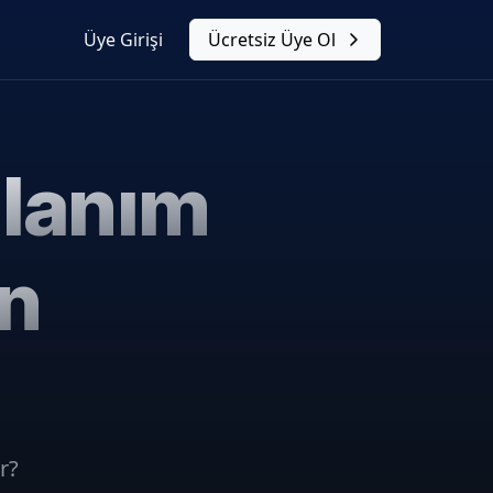
Üye Girişi
Ücretsiz Üye Ol
llanım
in
r?