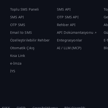
Toplu SMS Paneli
SMS API
To
SMS API
OTP SMS API
Ge
OTP SMS
Rehber API
Ab
Email to SMS
API Dokümantasyonu
Gü
Özelleştirilebilir Rehber
Entegrasyonlar
E-
Otomatik Çıkış
AI / LLM (MCP)
Bl
Kısa Link
e-İmza
İYS
KVKK
Gizlilik
Çerez Politikamız
Bilgi Güvenliği