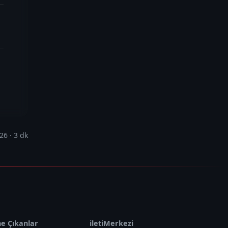
026
·
3
dk
e Çıkanlar
iletiMerkezi