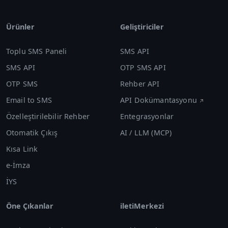
Ürünler
Geliştiriciler
Toplu SMS Paneli
SMS API
SMS API
OTP SMS API
OTP SMS
Rehber API
Email to SMS
API Dokümantasyonu
Özelleştirilebilir Rehber
Entegrasyonlar
Otomatik Çıkış
AI / LLM (MCP)
Kısa Link
e-İmza
İYS
Öne Çıkanlar
iletiMerkezi