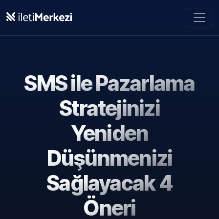
Ana içeriğe geç
SMS ile Pazarlama
Stratejinizi
Yeniden
Düşünmenizi
Sağlayacak 4
Öneri