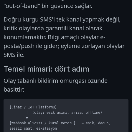
"out-of-band" bir güvence sağlar.
Doğru kurgu SMS'i tek kanal yapmak değil,
kritik olaylarda garantili kanal
olarak
konumlamaktır. Bilgi amaçlı olaylar e-
posta/push ile gider; eyleme zorlayan olaylar
SMS ile.
Temel mimari: dört adım
Olay tabanlı bildirim omurgası özünde
basittir:
[Cihaz / IoT Platformu]

        │  (olay: eşik aşımı, arıza, offline)

        ▼

[Webhook alıcısı / kural motoru]   ← eşik, dedup, 
sessiz saat, eskalasyon
