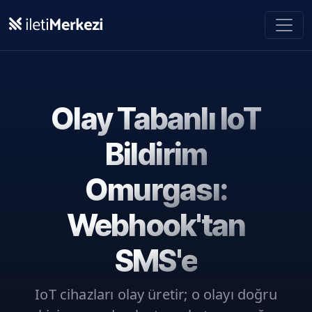
Ana içeriğe geç
Olay Tabanlı IoT
Bildirim
Omurgası:
Webhook'tan
SMS'e
IoT cihazları olay üretir; o olayı doğru