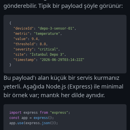
gönderebilir. Tipik bir payload şöyle görünür:
{
"deviceId"
:
"depo-3-sensor-01"
,
"metric"
:
"temperature"
,
"value"
:
9.4
,
"threshold"
:
8.0
,
"severity"
:
"critical"
,
"site"
:
"İstanbul Depo 3"
,
"timestamp"
:
"2026-06-29T03:14:22Z"
}
Bu payload'ı alan küçük bir servis kurmanız
yeterli. Aşağıda Node.js (Express) ile minimal
bir örnek var; mantık her dilde aynıdır.
import
 express 
from
"express"
const
 app = 
express
();

app.
use
(express.
json
());
