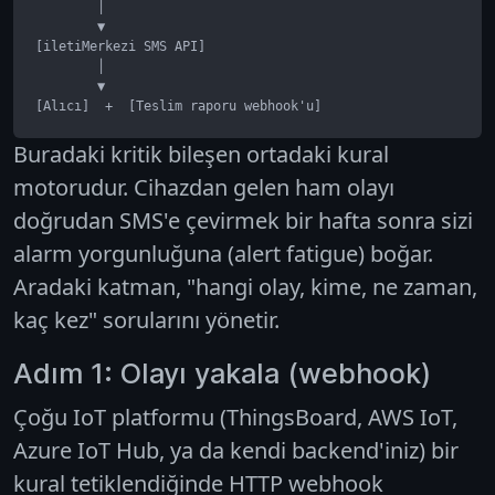
        │

        ▼

[iletiMerkezi SMS API]

        │

        ▼

[Alıcı]  +  [Teslim raporu webhook'u]
Buradaki kritik bileşen ortadaki
kural
motoru
dur. Cihazdan gelen ham olayı
doğrudan SMS'e çevirmek bir hafta sonra sizi
alarm yorgunluğuna (alert fatigue) boğar.
Aradaki katman, "hangi olay, kime, ne zaman,
kaç kez" sorularını yönetir.
Adım 1: Olayı yakala (webhook)
Çoğu IoT platformu (ThingsBoard, AWS IoT,
Azure IoT Hub, ya da kendi backend'iniz) bir
kural tetiklendiğinde HTTP webhook