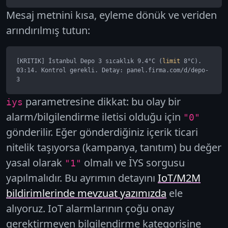
Mesaj metnini kısa, eyleme dönük ve veriden
arındırılmış tutun:
[KRITIK] İstanbul Depo 3 sıcaklık 9.4°C (
limit
 8°C).

03:14. Kontrol gerekli. Detay: panel.firma.com/d/depo-
3
parametresine dikkat: bu olay bir
iys
alarm/bilgilendirme iletisi olduğu için
"0"
gönderilir. Eğer gönderdiğiniz içerik ticari
nitelik taşıyorsa (kampanya, tanıtım) bu değer
yasal olarak
olmalı ve İYS sorgusu
"1"
yapılmalıdır. Bu ayrımın detayını
IoT/M2M
bildirimlerinde mevzuat yazımızda
ele
alıyoruz. IoT alarmlarının çoğu onay
gerektirmeyen bilgilendirme kategorisine