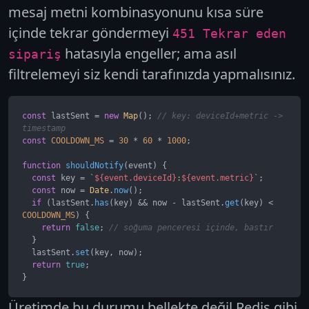
mesaj metni kombinasyonunu kısa süre
içinde tekrar göndermeyi
451 Tekrar eden
hatasıyla engeller; ama asıl
sipariş
filtrelemeyi siz kendi tarafınızda yapmalısınız.
const
 lastSent = 
new
Map
(); 
// key: deviceId+metric -> 
timestamp
const
COOLDOWN_MS
 = 
30
 * 
60
 * 
1000
;

function
shouldNotify
(
event
) {

const
 key = 
`
${event.deviceId}
:
${event.metric}
`
;

const
 now = 
Date
.
now
();

if
 (lastSent.
has
(key) && now - lastSent.
get
(key) < 
COOLDOWN_MS
) {

return
false
; 
// soğuma penceresi içinde, bastır
  }

  lastSent.
set
(key, now);

return
true
;

}
Üretimde bu durumu bellekte değil Redis gibi