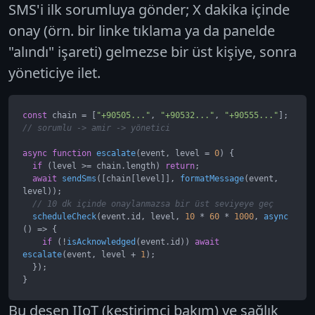
SMS'i ilk sorumluya gönder; X dakika içinde
onay (örn. bir linke tıklama ya da panelde
"alındı" işareti) gelmezse bir üst kişiye, sonra
yöneticiye ilet.
const
 chain = [
"+90505..."
, 
"+90532..."
, 
"+90555..."
]; 
// sorumlu -> amir -> yönetici
async
function
escalate
(
event, level = 
0
) {

if
 (level >= chain.
length
) 
return
;

await
sendSms
([chain[level]], 
formatMessage
(event, 
level));

// 10 dk içinde onaylanmazsa bir üst seviyeye geç
scheduleCheck
(event.
id
, level, 
10
 * 
60
 * 
1000
, 
async
() => {

if
 (!
isAcknowledged
(event.
id
)) 
await
escalate
(event, level + 
1
);

  });

}
Bu desen IIoT (kestirimci bakım) ve sağlık