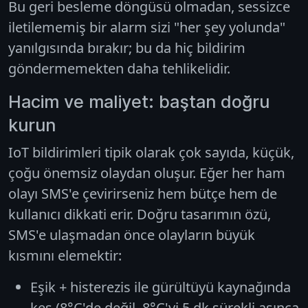
Bu geri besleme döngüsü olmadan, sessizce
iletilememiş bir alarm sizi "her şey yolunda"
yanılgısında bırakır; bu da hiç bildirim
göndermemekten daha tehlikelidir.
Hacim ve maliyet: baştan doğru
kurun
IoT bildirimleri tipik olarak
çok sayıda, küçük,
çoğu önemsiz
olaydan oluşur. Eğer her ham
olayı SMS'e çevirirseniz hem bütçe hem de
kullanıcı dikkati erir. Doğru tasarımın özü,
SMS'e ulaşmadan önce olayların büyük
kısmını elemektir:
Eşik + histerezis ile gürültüyü kaynağında
kes (8°C'de değil, 8°C'yi 5 dk sürekli aşınca