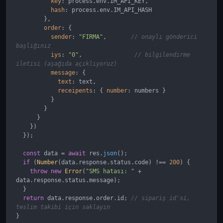
key
: process.
env
.
IM_API_KEY
,

hash
: process.
env
.
IM_API_HASH
        },

order
: {

sender
: 
"FIRMA"
,       
// onaylı gönderici 
başlığınız
iys
: 
"0"
,               
// bilgilendirme 
iletisi (aşağıda açıklıyoruz)
message
: {

text
: text,

receipents
: { 
number
: numbers }

          }

        }

      }

    })

  });

const
 data = 
await
 res.
json
();

if
 (
Number
(data.
response
.
status
.
code
) !== 
200
) {

throw
new
Error
(
"SMS hatası: "
 + 
data.
response
.
status
.
message
);

  }

return
 data.
response
.
order
.
id
; 
// sipariş id'si, 
teslim takibi için saklayın
}