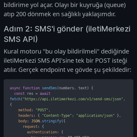
bildirime yol açar. Olayı bir kuyruğa (queue)
atıp 200 dönmek en sağlıklı yaklaşımdır.
Adım 2: SMS'i gönder (iletiMerkezi
SMS API)
Kural motoru "bu olay bildirilmeli" dediğinde
iletiMerkezi SMS API'sine tek bir POST isteği
atılır. Gerçek endpoint ve gövde şu şekildedir:
async
function
sendSms
(
numbers, text
) {

const
 res = 
await
fetch
(
"https://api.iletimerkezi.com/v1/send-sms/json"
, 
{

method
: 
"POST"
,

headers
: { 
"Content-Type"
: 
"application/json"
 },

body
: 
JSON
.
stringify
({

request
: {

authentication
: {
