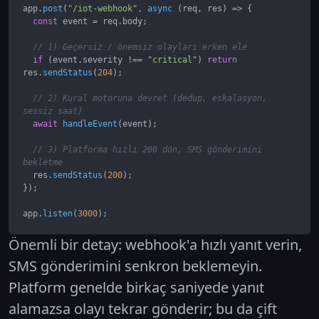
app.
post
(
"/iot-webhook"
, 
async
 (req, res) => {

const
 event = req.
body
;

// 1) Geçersiz / önemsiz olayları erken ele
if
 (event.
severity
 !== 
"critical"
) 
return
res.
sendStatus
(
204
);

// 2) Kural motoruna devret (dedup, eskalasyon, 
sessiz saat)
await
handleEvent
(event);

// 3) Platforma hızlı 200 dön, SMS gönderimini 
bekletme
  res.
sendStatus
(
200
);

});

app.
listen
(
3000
);
Önemli bir detay: webhook'a
hızlı yanıt verin
,
SMS gönderimini senkron beklemeyin.
Platform genelde birkaç saniyede yanıt
alamazsa olayı tekrar gönderir; bu da çift